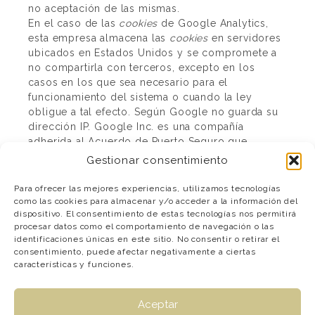
no aceptación de las mismas.
En el caso de las
cookies
de Google Analytics,
esta empresa almacena las
cookies
en servidores
ubicados en Estados Unidos y se compromete a
no compartirla con terceros, excepto en los
casos en los que sea necesario para el
funcionamiento del sistema o cuando la ley
obligue a tal efecto. Según Google no guarda su
dirección IP. Google Inc. es una compañía
adherida al Acuerdo de Puerto Seguro que
garantiza que todos los datos transferidos serán
Gestionar consentimiento
tratados con un nivel de protección acorde a la
normativa europea. Puede consultar información
Para ofrecer las mejores experiencias, utilizamos tecnologías
detallada a este respecto
en este enlace
. Si desea
como las cookies para almacenar y/o acceder a la información del
dispositivo. El consentimiento de estas tecnologías nos permitirá
información sobre el uso que Google da a las
procesar datos como el comportamiento de navegación o las
cookies
le adjuntamos este otro enlace
.
identificaciones únicas en este sitio. No consentir o retirar el
Para cualquier duda o consulta acerca de esta
consentimiento, puede afectar negativamente a ciertas
política de
cookies
no dude en comunicarse con
características y funciones.
nosotros a través de la sección de contacto.
Asesor de Cookies es un
plugin para WordPress
Aceptar
creado por Carlos Doral (
webartesanal.com
)