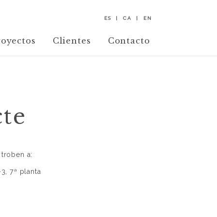
ES
CA
EN
royectos
Clientes
Contacto
te
 troben a:
-3, 7ª planta