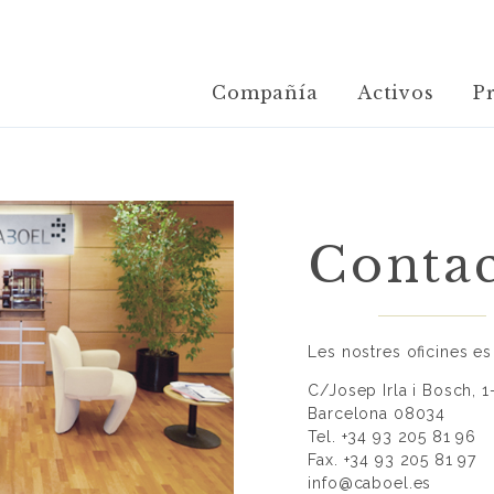
Compañía
Activos
P
Contac
Les nostres oficines es
C/Josep Irla i Bosch, 1
Barcelona
08034
Tel.
+34 93 205 81 96
Fax.
+34 93 205 81 97
info@caboel.es