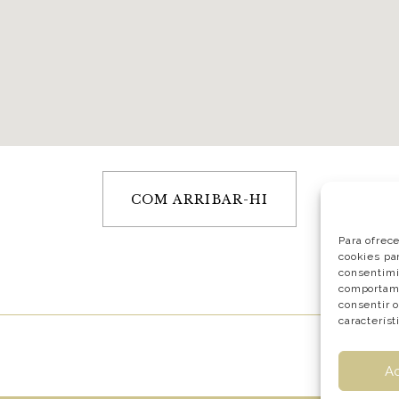
COM ARRIBAR-HI
Para ofrec
cookies par
consentimi
comportami
consentir 
característ
A