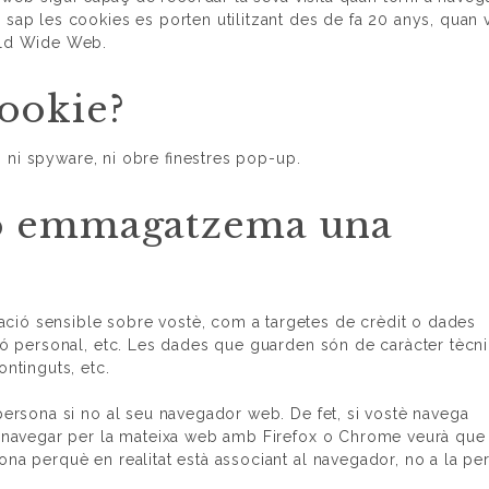
sap les cookies es porten utilitzant des de fa 20 anys, quan 
rld Wide Web.
ookie?
m, ni spyware, ni obre finestres pop-up.
ó emmagatzema una
ió sensible sobre vostè, com a targetes de crèdit o dades
ció personal, etc. Les dades que guarden són de caràcter tècni
ntinguts, etc.
persona si no al seu navegador web. De fet, si vostè navega
a navegar per la mateixa web amb Firefox o Chrome veurà que 
na perquè en realitat està associant al navegador, no a la pe