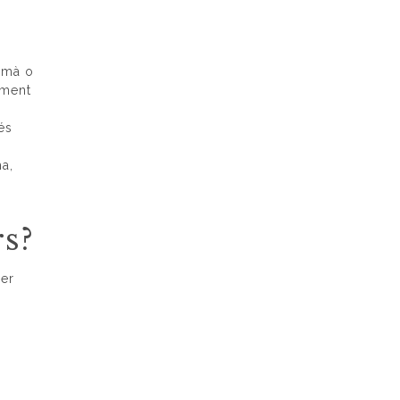
humà o
ament
és
ma,
rs?
per