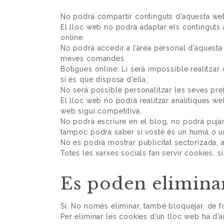
No podrà compartir continguts d’aquesta web 
El lloc web no podrà adaptar els continguts 
online.
No podrà accedir a l’àrea personal d’aquest
meves comandes.
Botigues online: Li serà impossible realitzar 
si és que disposa d’ella.
No serà possible personalitzar les seves pre
El lloc web no podrà realitzar analítiques web 
web sigui competitiva.
No podrà escriure en el blog, no podrà pujar
tampoc podrà saber si vostè és un humà o u
No es podrà mostrar publicitat sectorizada, a
Totes les xarxes socials fan servir cookies, si
Es poden eliminar
Si. No només eliminar, també bloquejar, de f
Per eliminar les cookies d’un lloc web ha d’a