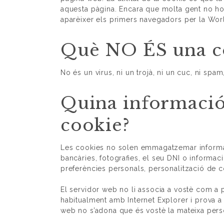
aquesta pàgina. Encara que molta gent no ho 
aparèixer els primers navegadors per la Wo
Què NO ÉS una c
No és un virus, ni un trojà, ni un cuc, ni spa
Quina informaci
cookie?
Les cookies no solen emmagatzemar informac
bancàries, fotografies, el seu DNI o informa
preferències personals, personalització de co
El servidor web no li associa a vostè com a 
habitualment amb Internet Explorer i prova 
web no s’adona que és vostè la mateixa perso