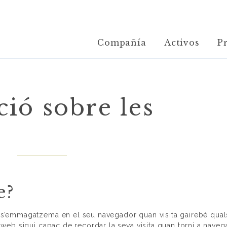
Compañía
Activos
P
ió sobre les
e?
ue s’emmagatzema en el seu navegador quan visita gairebé qua
a web sigui capaç de recordar la seva visita quan torni a naveg