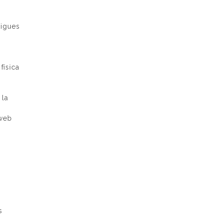
tigues
física
 la
 web
s