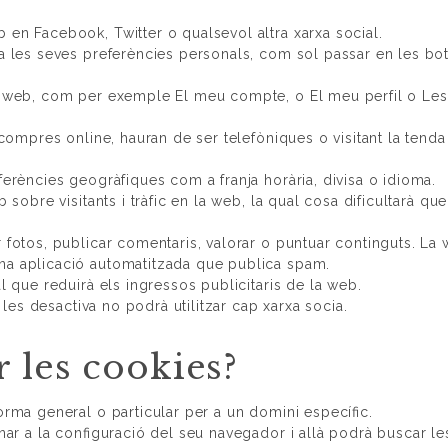
en Facebook, Twitter o qualsevol altra xarxa social.
a les seves preferències personals, com sol passar en les bo
a web, com per exemple El meu compte, o El meu perfil o Les
compres online, hauran de ser telefòniques o visitant la tenda 
ferències geogràfiques com a franja horària, divisa o idioma.
sobre visitants i tràfic en la web, la qual cosa dificultarà que
 fotos, publicar comentaris, valorar o puntuar continguts. La
na aplicació automatitzada que publica spam.
l que reduirà els ingressos publicitaris de la web.
 les desactiva no podrà utilitzar cap xarxa socia.
 les cookies?
orma general o particular per a un domini específic.
nar a la configuració del seu navegador i allà podrà buscar le