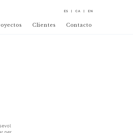
ES
CA
EN
royectos
Clientes
Contacto
lsevol
ar per