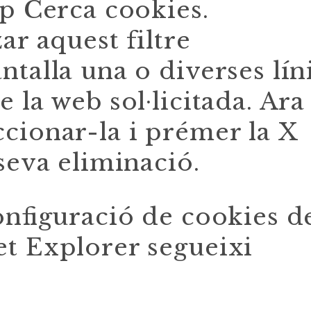
mp Cerca cookies.
ar aquest filtre
ntalla una o diverses lín
 la web sol·licitada. Ara
cionar-la i prémer la X
seva eliminació.
onfiguració de cookies d
t Explorer segueixi