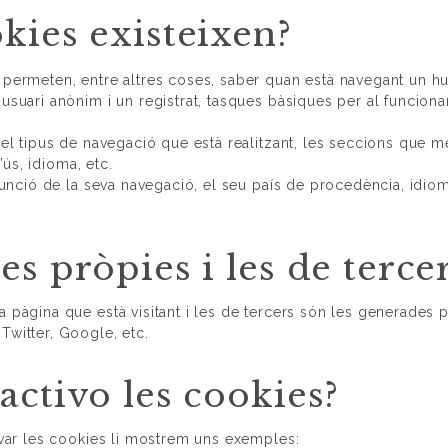
kies existeixen?
 permeten, entre altres coses, saber quan està navegant un 
usuari anònim i un registrat, tasques bàsiques per al funcion
 el tipus de navegació que està realitzant, les seccions que m
’ús, idioma, etc.
funció de la seva navegació, el seu país de procedència, idio
s pròpies i les de terce
 pàgina que està visitant i les de tercers són les generades 
Twitter, Google, etc.
activo les cookies?
ivar les cookies li mostrem uns exemples: